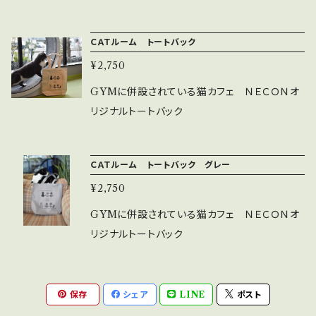
４４ 袖丈１９ Ｍ ：身丈７０ 身巾５２ 肩巾
４７ 袖丈２０ Ｌ ：身丈７４ 身巾５５ 肩巾
ＣＡＴルーム トートバック
５０ 袖丈２２ ＸＬ：身丈７８ 身巾５８ 肩巾
¥2,750
５３ 袖丈２４
GYMに併設されている猫カフェ ＮＥＣＯＮオ
リジナルトートバック
ＣＡＴルーム トートバック グレー
¥2,750
GYMに併設されている猫カフェ ＮＥＣＯＮオ
リジナルトートバック
保存
シェア
LINE
ポスト