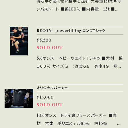
持ち手が長く使い勝手も抜群 大容量13ℓのキャ
ンバストート ■綿100％ ■内容量 13ℓ ■
色 ウッドランド
RECON powerlifting コンプＴシャツ
¥5,500
SOLD OUT
5.6オンス ヘビーウエイトＴシャツ ■素材 綿
１００％ サイズ Ｓ ：身丈６６ 身巾４９ 肩巾
４４ 袖丈１９ Ｍ ：身丈７０ 身巾５２ 肩巾
４７ 袖丈２０ Ｌ ：身丈７４ 身巾５５ 肩巾
オリジナルパーカー
５０ 袖丈２２ ＸＬ：身丈７８ 身巾５８ 肩巾
¥15,000
５３ 袖丈２４
SOLD OUT
10.6オンス ドライ裏フリースパーカー ■素
材 本体 ポリエステル85％ 綿15％